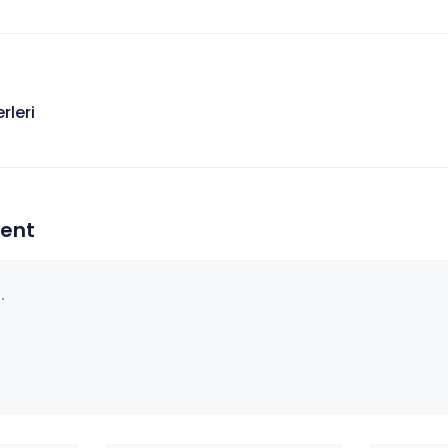
rleri
i
ent