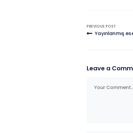
Yazı
PREVIOUS POST
Yayınlanmış ese
gezinmes
Leave a Comm